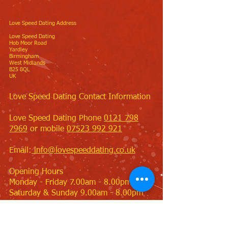
Love Speed Dating Address
Love Speed Dating
Hob Moor Road
Yardley
Birmingham
West Midlands
B25 8QL
UK
Love Speed Dating Contact Information
Love Speed Dating Phone
0121 798
7969
or mobile
07523 992 921
Email:
info@lovespeeddating.co.uk
Opening Hours
Monday - Friday 7.00am - 8.00pm
Saturday & Sunday 9.00am - 8.00pm