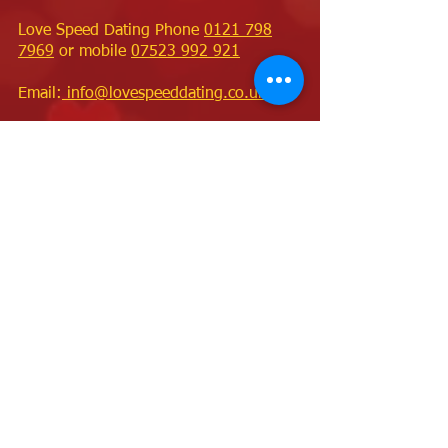
Love Speed Dating Phone
0121 798
7969
or mobile
07523 992 921
Email:
info@lovespeeddating.co.uk
Opening Hours
Monday - Friday 7.00am - 8.00pm
Saturday & Sunday 9.00am - 8.00pm