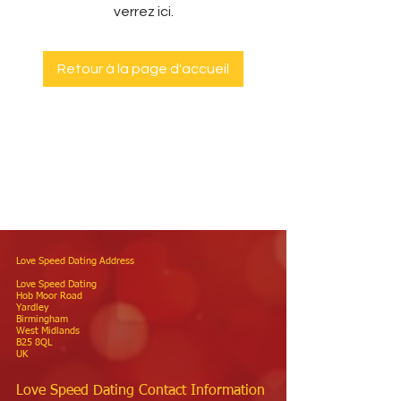
verrez ici.
Retour à la page d'accueil
Love Speed Dating Address
Love Speed Dating
Hob Moor Road
Yardley
Birmingham
West Midlands
B25 8QL
UK
Love Speed Dating Contact Information